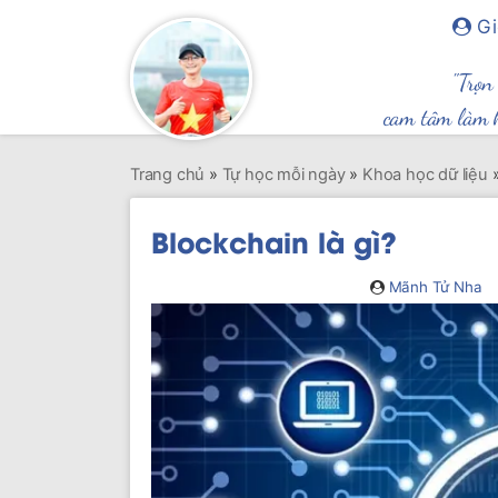
Gi
"Trọn
cam tâm làm 
Trang chủ
»
Tự học mỗi ngày
»
Khoa học dữ liệu
Blockchain là gì?
Mãnh Tử Nha