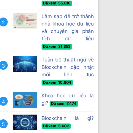
Đã xem: 55.816
Làm sao để trở thành
2
nhà khoa học dữ liệu
và chuyên gia phân
tích dữ liệu
Đã xem: 31.353
Toàn bộ thuật ngữ về
3
Blockchain cập nhật
mới liên tục
Đã xem: 10.804
Khoa học dữ liệu là
4
gì?
Đã xem: 7.474
Blockchain là gì?
5
Đã xem: 5.602