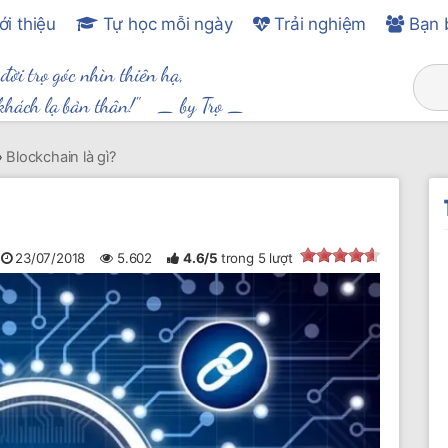
ới thiệu
Tự học mỗi ngày
Trải nghiệm
Bạn 
 đời trọ góc nhìn thiên hạ,
khách lạ bản thân!" _
by Trọ
_
»
Blockchain là gì?
23/07/2018
5.602
4.6
/
5
trong
5
lượt