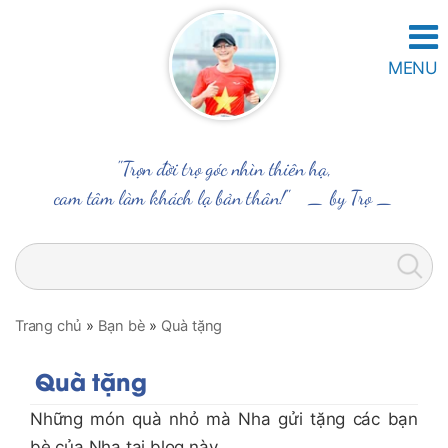
MENU
"Trọn đời trọ góc nhìn thiên hạ,
cam tâm làm khách lạ bản thân!" _
by Trọ
_
Trang chủ
»
Bạn bè
»
Quà tặng
Quà tặng
Những món quà nhỏ mà Nha gửi tặng các bạn
bè của Nha tại blog này.