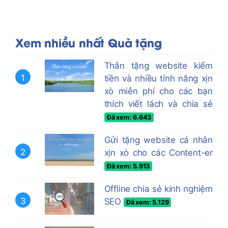
Xem nhiều nhất Quà tặng
Thân tặng website kiếm
1
tiền và nhiều tính năng xịn
xò miễn phí cho các bạn
thích viết lách và chia sẻ
Đã xem: 6.643
Gửi tặng website cá nhân
2
xịn xò cho các Content-er
Đã xem: 5.913
Offline chia sẻ kinh nghiệm
3
SEO
Đã xem: 5.129