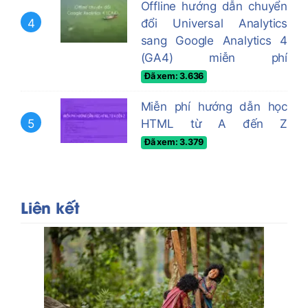
Offline hướng dẫn chuyển
4
đổi Universal Analytics
sang Google Analytics 4
(GA4) miễn phí
Đã xem: 3.636
Miễn phí hướng dẫn học
5
HTML từ A đến Z
Đã xem: 3.379
Liên kết