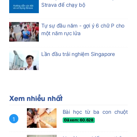
Strava để chạy bộ
Tự sự đầu năm - gợi ý 6 chữ P cho
một năm rực lửa
Lần đầu trải nghiệm Singapore
Xem nhiều nhất
Bài học từ ba con chuột
1
Đã xem: 60.628