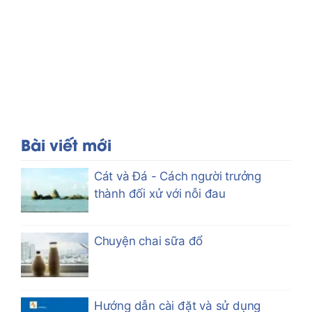
Bài viết mới
Cát và Đá - Cách người trưởng
thành đối xử với nỗi đau
Chuyện chai sữa đổ
Hướng dẫn cài đặt và sử dụng