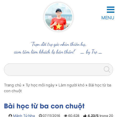
MENU
"Trọn đời trọ góc nhìn thiên hạ,
cam tâm làm khách lạ bản thân!" _
by Trọ
_
Trang chủ
»
Tự học mỗi ngày
»
Làm người khó
»
Bài học từ ba
con chuột
Bài học từ ba con chuột
Mãnh Tử Nha
07/11/2016
60.628
4.23
/
5
trong
20