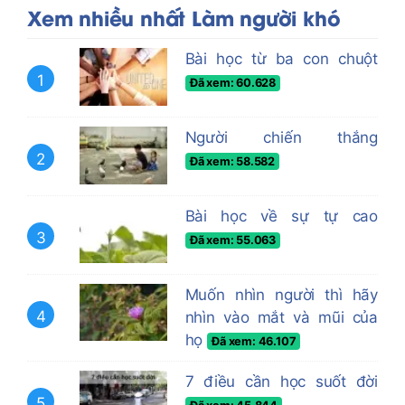
Xem nhiều nhất Làm người khó
Bài học từ ba con chuột
1
Đã xem: 60.628
Người chiến thắng
2
Đã xem: 58.582
Bài học về sự tự cao
3
Đã xem: 55.063
Muốn nhìn người thì hãy
4
nhìn vào mắt và mũi của
họ
Đã xem: 46.107
7 điều cần học suốt đời
5