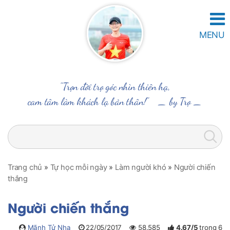
MENU
"Trọn đời trọ góc nhìn thiên hạ,
cam tâm làm khách lạ bản thân!" _
by Trọ
_
Trang chủ
»
Tự học mỗi ngày
»
Làm người khó
»
Người chiến
thắng
Người chiến thắng
Mãnh Tử Nha
22/05/2017
58.585
4.67
/
5
trong
6