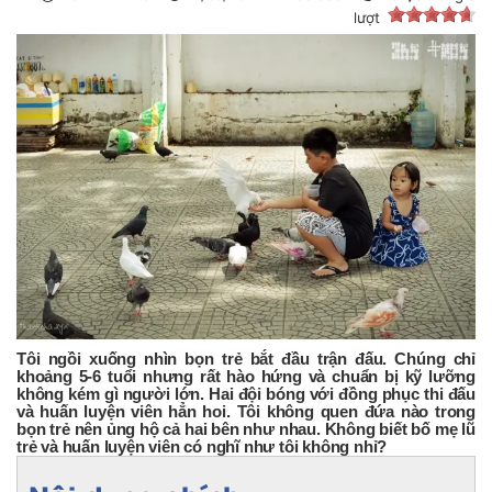
lượt
Tôi ngồi xuống nhìn bọn trẻ bắt đầu trận đấu. Chúng chỉ
khoảng 5-6 tuổi nhưng rất hào hứng và chuẩn bị kỹ lưỡng
không kém gì người lớn. Hai đội bóng với đồng phục thi đấu
và huấn luyện viên hẳn hoi. Tôi không quen đứa nào trong
bọn trẻ nên ủng hộ cả hai bên như nhau. Không biết bố mẹ lũ
trẻ và huấn luyện viên có nghĩ như tôi không nhỉ?