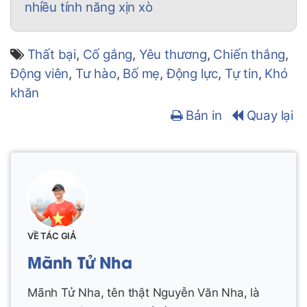
nhiều tính năng xịn xò
Thất bại
,
Cố gắng
,
Yêu thương
,
Chiến thắng
,
Động viên
,
Tư hào
,
Bố mẹ
,
Động lực
,
Tự tin
,
Khó
khăn
Bản in
Quay lại
VỀ TÁC GIẢ
Mãnh Tử Nha
Mãnh Tử Nha, tên thật Nguyễn Văn Nha, là