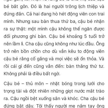
bé bắt gôn. Đó là hai người trông lịch thiệp và
đứng đắn. Cả hai đang hò hét động viên con trai
mình. Nhưng sau bàn thua thứ ba, cậu bé nhận
ra sự thật: một mình cậu không thể ngăn được
đối phương ghi bàn. Cậu bé khoảng 5 tuổi trở
nên lầm lì. Cha cậu cũng không như lúc đầu. Ông
trở nên bồn chồn cho dù vẫn kêu to động viên
cậu bé rằng cố gắng và mọi việc sẽ ổn thỏa. Và
rồi cái gì đến cũng vẫn đến: bàn thắng thứ tư.
Không phải là điều bất ngờ.
Cậu bé – thủ môn – nhặt bóng trong lưới cho
trọng tài và đột nhiên những giọt nước mắt trào
ra. Cậu ngồi bệt xuống sân và khóc. Cha cậu bé
đứng bật dậy. Tôi thấy người mẹ nắm tay ông