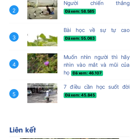
Người chiến thắng
2
Đã xem: 58.585
Bài học về sự tự cao
3
Đã xem: 55.063
Muốn nhìn người thì hãy
4
nhìn vào mắt và mũi của
họ
Đã xem: 46.107
7 điều cần học suốt đời
5
Đã xem: 45.845
Liên kết