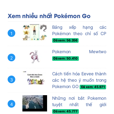
Xem nhiều nhất Pokémon Go
Bảng xếp hạng các
1
Pokémon theo chỉ số CP
Đã xem: 56.356
Pokemon Mewtwo
2
Đã xem: 50.410
Cách tiến hóa Eevee thành
3
các hệ theo ý muốn trong
Pokemon GO
Đã xem: 45.971
Những nơi bắt Pokemon
4
tuyệt nhất thế giới
Đã xem: 45.777