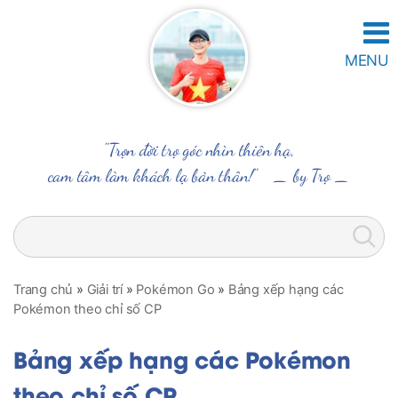
MENU
"Trọn đời trọ góc nhìn thiên hạ,
cam tâm làm khách lạ bản thân!" _
by Trọ
_
Trang chủ
»
Giải trí
»
Pokémon Go
»
Bảng xếp hạng các
Pokémon theo chỉ số CP
Bảng xếp hạng các Pokémon
theo chỉ số CP