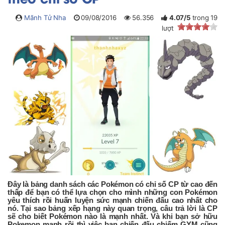
Mãnh Tử Nha
09/08/2016
56.356
4.07
/
5
trong
19
lượt
Đây là bảng danh sách các Pokémon có chỉ số CP từ cao đến
thấp để bạn có thể lựa chọn cho mình những con Pokémon
yêu thích rồi huấn luyện sức mạnh chiến đấu cao nhất cho
nó. Tại sao bảng xếp hạng này quan trọng, câu trả lời là CP
sẽ cho biết Pokémon nào là mạnh nhất. Và khi bạn sở hữu
Pokemon mạnh rồi thì việc bạn chiến đấu chiếm GYM cũng