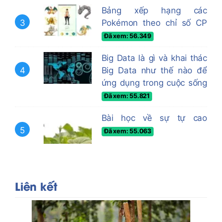
Bảng xếp hạng các
3
Pokémon theo chỉ số CP
Đã xem: 56.349
Big Data là gì và khai thác
4
Big Data như thế nào để
ứng dụng trong cuộc sống
Đã xem: 55.821
Bài học về sự tự cao
5
Đã xem: 55.063
Liên kết