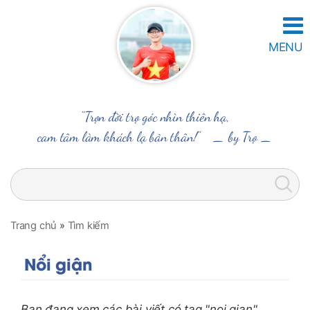
MENU
"Trọn đời trọ góc nhìn thiên hạ,
cam tâm làm khách lạ bản thân!" _
by Trọ
_
Trang chủ
»
Tìm kiếm
Nổi giận
Bạn đang xem các bài viết có tag "noi gian"