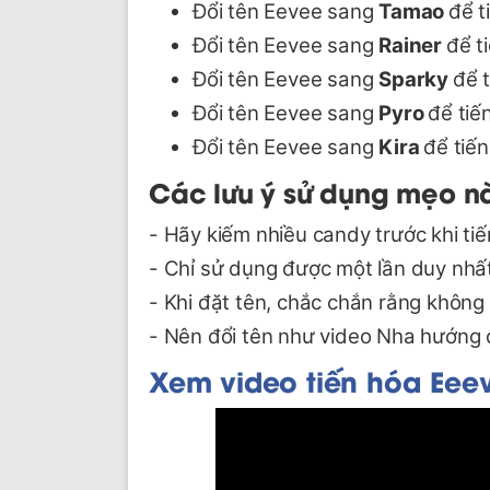
Đổi tên Eevee sang
Tamao
để t
Đổi tên Eevee sang
Rainer
để t
Đổi tên Eevee sang
Sparky
để 
Đổi tên Eevee sang
Pyro
để tiế
Đổi tên Eevee sang
Kira
để tiế
Các lưu ý sử dụng mẹo nà
- Hãy kiếm nhiều candy trước khi ti
- Chỉ sử dụng được một lần duy nhấ
- Khi đặt tên, chắc chắn rằng không
- Nên đổi tên như video Nha hướng 
Xem video tiến hóa Eee