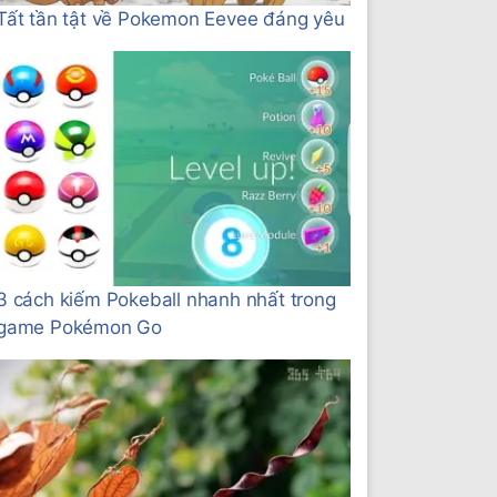
Tất tần tật về Pokemon Eevee đáng yêu
3 cách kiếm Pokeball nhanh nhất trong
game Pokémon Go