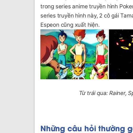
trong series anime truyền hình Poke
series truyền hình này, 2 cô gái Ta
Espeon cũng xuất hiện.
Từ trái qua: Rainer, 
Những câu hỏi thường 