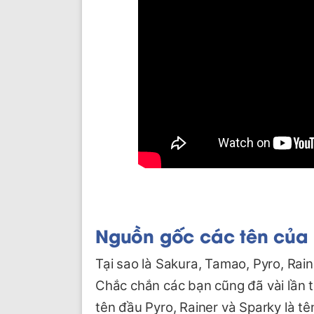
Nguồn gốc các tên của 
Tại sao là Sakura, Tamao, Pyro, Rai
Chắc chắn các bạn cũng đã vài lần t
tên đầu Pyro, Rainer và Sparky là t