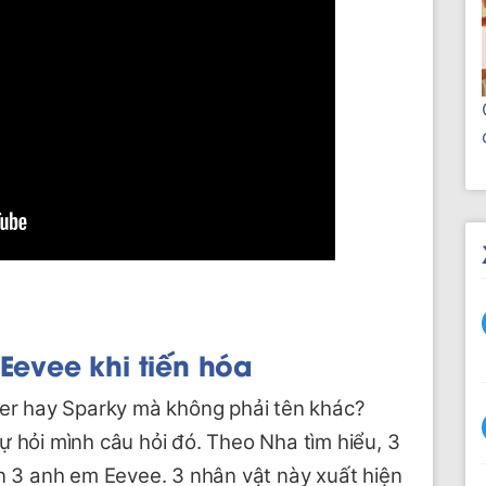
Eevee khi tiến hóa
ner hay Sparky mà không phải tên khác?
ự hỏi mình câu hỏi đó. Theo Nha tìm hiểu, 3
ên 3 anh em Eevee. 3 nhân vật này xuất hiện