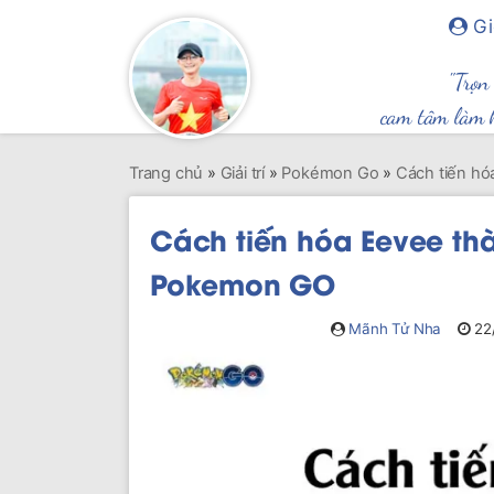
Gi
"Trọn
cam tâm làm 
Trang chủ
»
Giải trí
»
Pokémon Go
»
Cách tiến h
Cách tiến hóa Eevee th
Pokemon GO
Mãnh Tử Nha
22