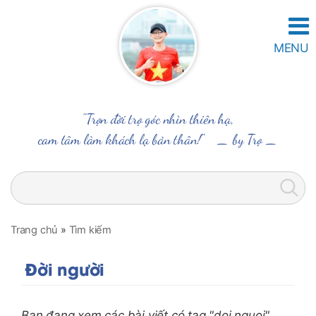
MENU
"Trọn đời trọ góc nhìn thiên hạ,
cam tâm làm khách lạ bản thân!" _
by Trọ
_
Trang chủ
»
Tìm kiếm
Đời người
Bạn đang xem các bài viết có tag "doi nguoi"