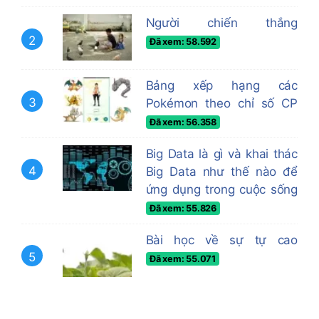
Người chiến thắng
2
Đã xem: 58.592
Bảng xếp hạng các
3
Pokémon theo chỉ số CP
Đã xem: 56.358
Big Data là gì và khai thác
4
Big Data như thế nào để
ứng dụng trong cuộc sống
Đã xem: 55.826
Bài học về sự tự cao
5
Đã xem: 55.071