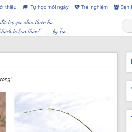
ới thiệu
Tự học mỗi ngày
Trải nghiệm
Bạn 
 đời trọ góc nhìn thiên hạ,
khách lạ bản thân!" _
by Trọ
_
trong"