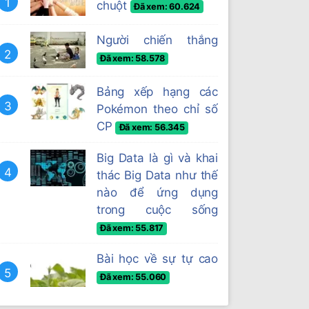
1
chuột
Đã xem: 60.624
Người chiến thắng
2
Đã xem: 58.578
Bảng xếp hạng các
3
Pokémon theo chỉ số
CP
Đã xem: 56.345
Big Data là gì và khai
4
thác Big Data như thế
nào để ứng dụng
trong cuộc sống
Đã xem: 55.817
Bài học về sự tự cao
5
Đã xem: 55.060