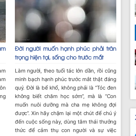
àm
Đời người muốn hạnh phúc phải trân
trọng hiện tại, sống cho trước mắt
làm
Làm người, theo tuổi tác lớn dần, rồi cũng
làm
minh bạch hạnh phúc trước mắt thật đáng
uôn
quý. Đời là bể khổ, không phải là “Tóc đen
ếng
không biết chăm học sớm”, mà là “Con
muốn nuôi dưỡng mà cha mẹ không đợi
được”. Xin hãy chậm lại một chút để chú ý
đến cuộc sống này, dùng tâm thái thưởng
thức để cảm thụ con người và sự việc