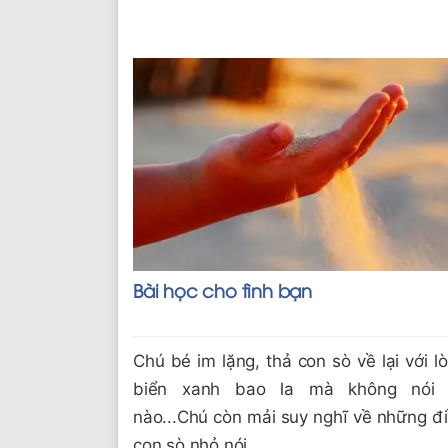
Bài học cho tình bạn
Chú bé im lặng, thả con sò về lại với l
biển xanh bao la mà không nói l
nào...Chú còn mải suy nghĩ về những đ
con sò nhỏ nói.