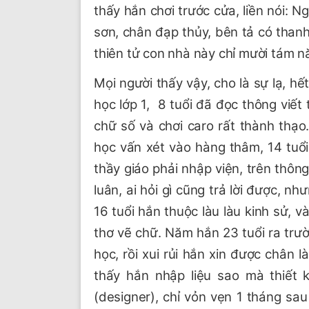
thấy hắn chơi trước cửa, liền nói: N
sơn, chân đạp thủy, bên tả có than
thiên tử con nhà này chỉ mười tám n
Mọi người thấy vậy, cho là sự lạ, h
học lớp 1, 8 tuổi đã đọc thông viết 
chữ số và chơi caro rất thành thạo
học vấn xét vào hàng thâm, 14 tuổi
thầy giáo phải nhập viện, trên thông
luân, ai hỏi gì cũng trả lời được, 
16 tuổi hắn thuộc làu làu kinh sử, 
thơ vẽ chữ. Năm hắn 23 tuổi ra trư
học, rồi xui rủi hắn xin được chân 
thấy hắn nhập liệu sao mà thiết
(designer), chỉ vỏn vẹn 1 tháng sau