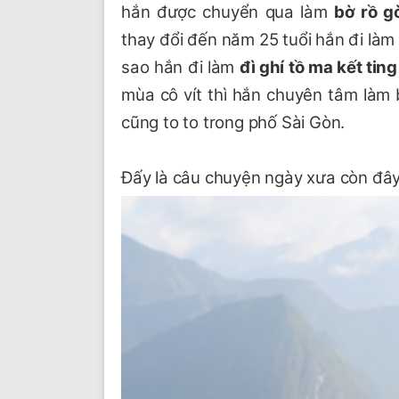
hắn được chuyển qua làm
bờ rồ g
thay đổi đến năm 25 tuổi hắn đi làm
sao hắn đi làm
đì ghí tồ ma kết ting
mùa cô vít thì hắn chuyên tâm làm 
cũng to to trong phố Sài Gòn.
Đấy là câu chuyện ngày xưa còn đâ