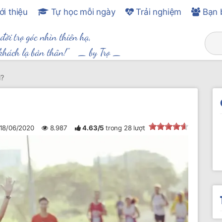
ới thiệu
Tự học mỗi ngày
Trải nghiệm
Bạn 
 đời trọ góc nhìn thiên hạ,
khách lạ bản thân!" _
by Trọ
_
i?
18/06/2020
8.987
4.63
/
5
trong
28
lượt