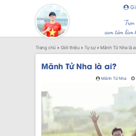
Gi
"Trọn
cam tâm làm 
Trang chủ
»
Giới thiệu
»
Tự sự
»
Mãnh Tử Nha là a
Mãnh Tử Nha là ai?
Mãnh Tử Nha