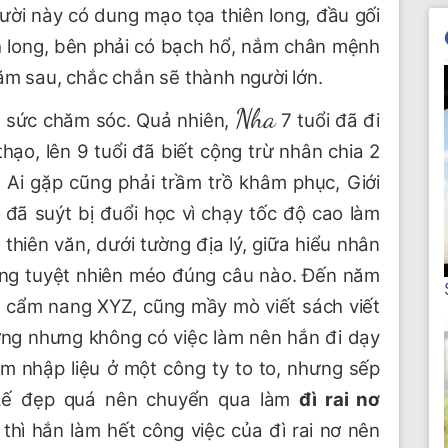
gười này có dung mạo tọa thiên long, đầu gối
h long, bên phải có bạch hổ, nắm chân mệnh
ăm sau, chắc chắn sẽ thành người lớn.
Nha
ết sức chăm sóc. Quả nhiên,
7 tuổi đã đi
thạo, lên 9 tuổi đã biết cộng trừ nhân chia 2
. Ai gặp cũng phải trầm trồ khâm phục, Giới
 đã suýt bị đuổi học vì chạy tốc độ cao làm
 thiên văn, dưới tường địa lý, giữa hiểu nhân
nhưng tuyệt nhiên méo đúng câu nào. Đến năm
và cẩm nang XYZ, cũng mầy mò viết sách viết
ờng nhưng không có việc làm nên hắn đi dạy
làm nhập liệu ở một công ty to to, nhưng sếp
 kế đẹp quá nên chuyển qua làm
đì rai nơ
 thì hắn làm hết công việc của đì rai nơ nên