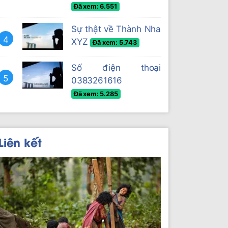
Đã xem: 6.551
Sự thật về Thành Nha
4
XYZ
Đã xem: 5.743
Số điện thoại
5
0383261616
Đã xem: 5.285
Liên kết