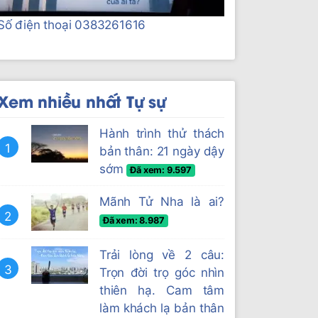
Số điện thoại 0383261616
Xem nhiều nhất Tự sự
Hành trình thử thách
1
bản thân: 21 ngày dậy
sớm
Đã xem: 9.597
Mãnh Tử Nha là ai?
2
Đã xem: 8.987
Trải lòng về 2 câu:
3
Trọn đời trọ góc nhìn
thiên hạ. Cam tâm
làm khách lạ bản thân