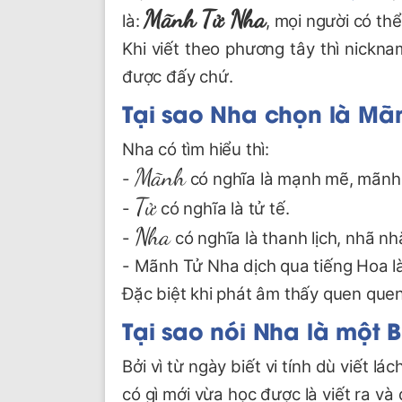
Mãnh Tử Nha
là:
, mọi người có th
Khi viết theo phương tây thì nickna
được đấy chứ.
Tại sao Nha chọn là Mã
Nha có tìm hiểu thì:
Mãnh
-
có nghĩa là mạnh mẽ, mãnh l
Tử
-
có nghĩa là tử tế.
Nha
-
có nghĩa là thanh lịch, nhã nh
- Mãnh Tử Nha dịch qua tiếng Hoa 
Đặc biệt khi phát âm thấy quen que
Tại sao nói Nha là một 
Bởi vì từ ngày biết vi tính dù viết l
có gì mới vừa học được là viết ra v