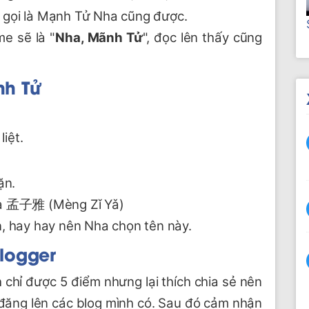
ể gọi là Mạnh Tử Nha cũng được.
me sẽ là "
Nha, Mãnh Tử
", đọc lên thấy cũng
nh Tử
iệt.
ặn.
là 孟子雅 (Mèng Zǐ Yǎ)
n, hay hay nên Nha chọn tên này.
Blogger
ách chỉ được 5 điểm nhưng lại thích chia sẻ nên
à đăng lên các blog mình có. Sau đó cảm nhận