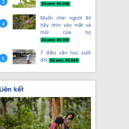
3
Đã xem: 55.066
Muốn nhìn người thì
4
hãy nhìn vào mắt và
mũi của họ
Đã xem: 46.109
7 điều cần học suốt
5
đời
Đã xem: 45.849
Liên kết