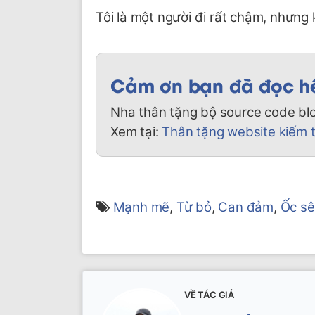
Tôi là một người đi rất chậm, nhưng k
Cảm ơn bạn đã đọc hết
Nha thân tặng bộ source code bl
Xem tại:
Thân tặng website kiếm ti
Mạnh mẽ
,
Từ bỏ
,
Can đảm
,
Ốc s
VỀ TÁC GIẢ