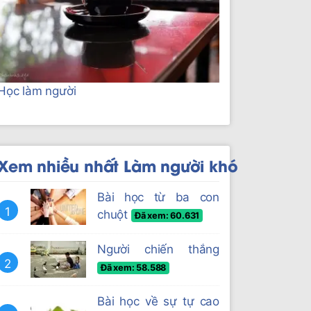
Học làm người
Xem nhiều nhất Làm người khó
Bài học từ ba con
1
chuột
Đã xem: 60.631
Người chiến thắng
2
Đã xem: 58.588
Bài học về sự tự cao