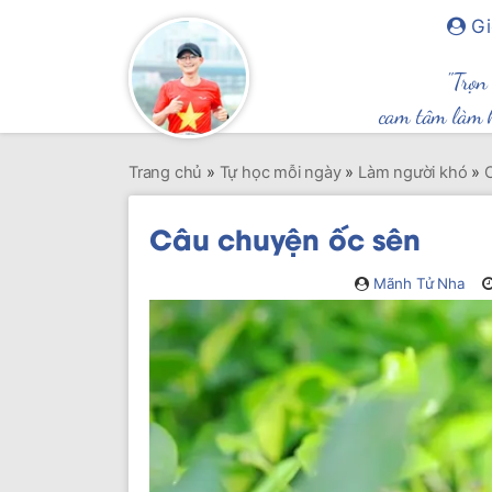
Gi
"Trọn
cam tâm làm 
Trang chủ
»
Tự học mỗi ngày
»
Làm người khó
»
Câu chuyện ốc sên
Mãnh Tử Nha