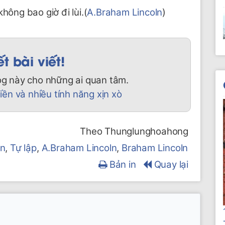
hông bao giờ đi lùi.(
A.Braham Lincoln
)
 bài viết!
og này cho những ai quan tâm.
ền và nhiều tính năng xịn xò
Theo Thunglunghoahong
ên
,
Tự lập
,
A.Braham Lincoln
,
Braham Lincoln
Bản in
Quay lại