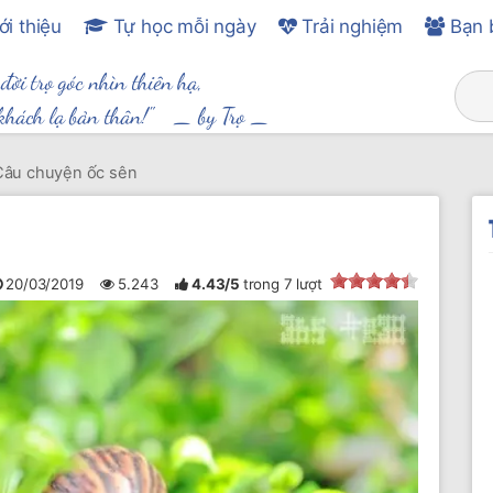
ới thiệu
Tự học mỗi ngày
Trải nghiệm
Bạn 
 đời trọ góc nhìn thiên hạ,
khách lạ bản thân!" _
by Trọ
_
Câu chuyện ốc sên
20/03/2019
5.243
4.43
/
5
trong
7
lượt