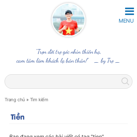
MENU
"Trọn đời trọ góc nhìn thiên hạ,
cam tâm làm khách lạ bản thân!" _
by Trọ
_
Trang chủ
»
Tìm kiếm
Tiền
Bạn đang xem các bài viết có tag "tien"