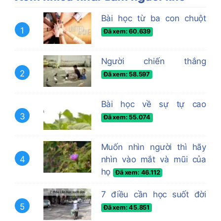
Bài học từ ba con chuột
1
Đã xem: 60.639
Người chiến thắng
2
Đã xem: 58.597
Bài học về sự tự cao
3
Đã xem: 55.074
Muốn nhìn người thì hãy
4
nhìn vào mắt và mũi của
họ
Đã xem: 46.112
7 điều cần học suốt đời
5
Đã xem: 45.851