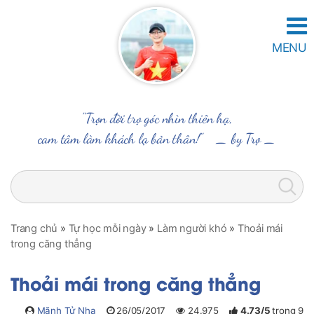
MENU
"Trọn đời trọ góc nhìn thiên hạ,
cam tâm làm khách lạ bản thân!" _
by Trọ
_
Trang chủ
»
Tự học mỗi ngày
»
Làm người khó
»
Thoải mái
trong căng thẳng
Thoải mái trong căng thẳng
Mãnh Tử Nha
26/05/2017
24.975
4.73
/
5
trong
9